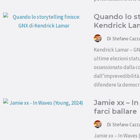
Quando lo st
Kendrick La
Di
Stefano Cazz
Kendrick Lamar – GNX
ultime elezioni statu
ossessionato dalla c
dall’imprevedibilità
difendere la democra
Jamie xx – In
farci ballare
Di
Stefano Cazz
Jamie xx – In Waves 