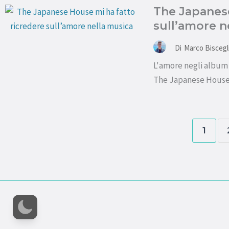
The Japanese
sull’amore n
Di
Marco Biscegl
L'amore negli album 
The Japanese House 
1