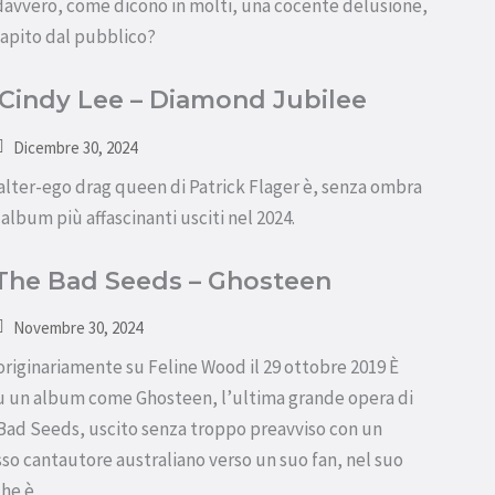
davvero, come dicono in molti, una cocente delusione,
capito dal pubblico?
Cindy Lee – Diamond Jubilee
Dicembre 30, 2024
'alter-ego drag queen di Patrick Flager è, senza ombra
album più affascinanti usciti nel 2024.
 The Bad Seeds – Ghosteen
Novembre 30, 2024
originariamente su Feline Wood il 29 ottobre 2019 È
 su un album come Ghosteen, l’ultima grande opera di
 Bad Seeds, uscito senza troppo preavviso con un
so cantautore australiano verso un suo fan, nel suo
che è