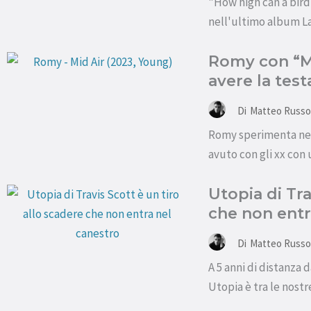
"How high can a bird 
nell'ultimo album Lah
Romy con “Mi
avere la test
Di
Matteo Russo
Romy sperimenta nel 
avuto con gli xx con 
Utopia di Tra
che non entr
Di
Matteo Russo
A 5 anni di distanza 
Utopia è tra le nost