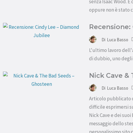
senza Isaac Wood. È 
oppure non è stato 
Recensione: 
Di
Luca Basso
L'ultimo lavoro dell
di dubbio, uno degli 
Nick Cave &
Di
Luca Basso
Articolo pubblicato 
difficile esprimersi
Nick Cave e dei suoi
messaggio dello stes
personalissimo sito 