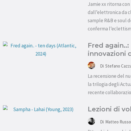
Jamie xx ritorna con
dall’elettronica da 
sample R&B e soul de
conferma l’eclettism
Fred again..:
innovazioni 
Di
Stefano Cazz
La recensione del nu
la trilogia degli Act
recente collaborazio
Lezioni di vo
Di
Matteo Russo