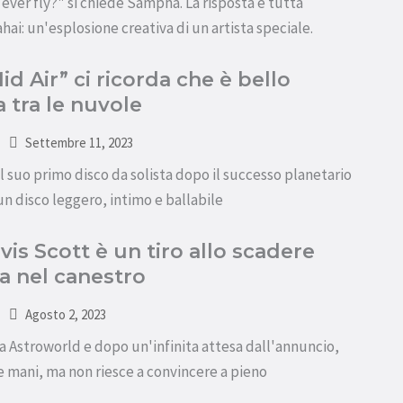
ever fly?" si chiede Sampha. La risposta è tutta
ai: un'esplosione creativa di un artista speciale.
d Air” ci ricorda che è bello
a tra le nuvole
Settembre 11, 2023
suo primo disco da solista dopo il successo planetario
un disco leggero, intimo e ballabile
vis Scott è un tiro allo scadere
a nel canestro
Agosto 2, 2023
da Astroworld e dopo un'infinita attesa dall'annuncio,
re mani, ma non riesce a convincere a pieno