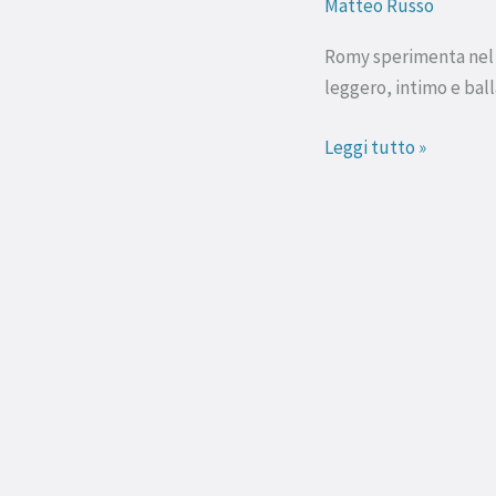
Matteo Russo
“Mid
Air”
Romy sperimenta nel s
ci
leggero, intimo e ball
ricorda
che
Leggi tutto »
è
bello
avere
la
testa
tra
le
nuvole