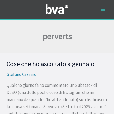
Vai
al
contenuto
perverts
Cose che ho ascoltato a gennaio
Cose
che
Stefano Cazzaro
ho
ascoltato
Qualche giorno fa ho commentato un Substack di
a
DLSO (una delle poche cose di Instagram che mi
gennaio
mancano da quando l’ho abbandonato) sui dischi usciti
la scorsa settimana. Scrivevo: «Se tutto il 2025 va com’è
andato gennaio, io non so se arrivo alla fine dell’anno».