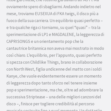
ovviamente spero di sbagliarmi. Andando indietro nel
mese, troviamo EUSEXUA di FKA twigs, il disco più a
fuoco della sua carriera. Un equilibrio quasi perfetto –
e tra qualche riga ci torniamo, su quel “quasi” – tra la
sperimentazione di LP1 e MAGDALENE, la leggerezza di
CAPRISONGS e un orientamento pop che la
cantautrice britannica non aveva mai mostrato in modo
così chiaro. L’equilibrio, per l’appunto, quasi perfetto
si spezza con Childlike Things, brano in collaborazione
con North West, figlia undicenne del matto con i soldi
Kanye, che vuole evidentemente essere un momento
di leggerezza dopo tanto sforzo nel tenere insieme
pop e sperimentazione, ma che, oltre ad adombrare la
successiva Striptease – una delle migliori canzoni del
disco –, finisce per togliere credibilità al percorso
musicale costruito fino a quel momento. Un dettaglio