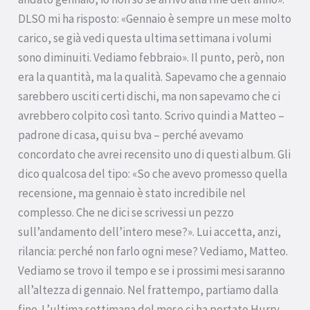
DLSO mi ha risposto: «Gennaio è sempre un mese molto
carico, se già vedi questa ultima settimana i volumi
sono diminuiti. Vediamo febbraio». Il punto, però, non
era la quantità, ma la qualità. Sapevamo che a gennaio
sarebbero usciti certi dischi, ma non sapevamo che ci
avrebbero colpito così tanto. Scrivo quindi a Matteo –
padrone di casa, qui su bva – perché avevamo
concordato che avrei recensito uno di questi album. Gli
dico qualcosa del tipo: «So che avevo promesso quella
recensione, ma gennaio è stato incredibile nel
complesso. Che ne dici se scrivessi un pezzo
sull’andamento dell’intero mese?». Lui accetta, anzi,
rilancia: perché non farlo ogni mese? Vediamo, Matteo.
Vediamo se trovo il tempo e se i prossimi mesi saranno
all’altezza di gennaio. Nel frattempo, partiamo dalla
fine. L’ultima settimana del mese ci ha portato Hurry