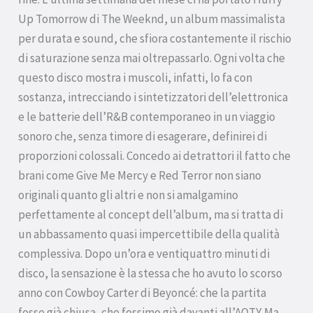
Up Tomorrow di The Weeknd, un album massimalista
per durata e sound, che sfiora costantemente il rischio
di saturazione senza mai oltrepassarlo. Ogni volta che
questo disco mostra i muscoli, infatti, lo fa con
sostanza, intrecciando i sintetizzatori dell’elettronica
e le batterie dell’R&B contemporaneo in un viaggio
sonoro che, senza timore di esagerare, definirei di
proporzioni colossali. Concedo ai detrattori il fatto che
brani come Give Me Mercy e Red Terror non siano
originali quanto gli altri e non si amalgamino
perfettamente al concept dell’album, ma si tratta di
un abbassamento quasi impercettibile della qualità
complessiva. Dopo un’ora e ventiquattro minuti di
disco, la sensazione è la stessa che ho avuto lo scorso
anno con Cowboy Carter di Beyoncé: che la partita
fosse già chiusa, che fossimo già davanti all’AOTY. Ma