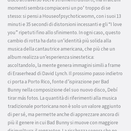
momenti sembra compiacersi un po’ troppo di se
stesso: si pensi a Houseofpsychoticwomn, con i suoi 13
minuti e 35 secondi di distorsioni incessanti e gli “I love
you” ripetuti fino allo sfinimento. In ogni caso, questo
cambio di rotta ha dato un’identità più solida alla
musica della cantautrice americana, che più che un
album realizza un’esperienza sinestetica:
ascoltandolo, la mente genera immagini simili a frame
di Eraserhead di David Lynch. Il prossimo passo indietro
ci porta a Porto Rico, fonte d’ispirazione per Bad
Bunny nella composizione del suo nuovo disco, Debí
tirar más fotos. La quantità di riferimenti alla musica
tradizionale portoricana non è solo un valore aggiunto
di per sé, ma permette anche di apprezzare ancora di
più il genere in cui Bad Bunny si muove con maggiore
disinvoltura: il reggaeton. La ricchezza sonora che ne