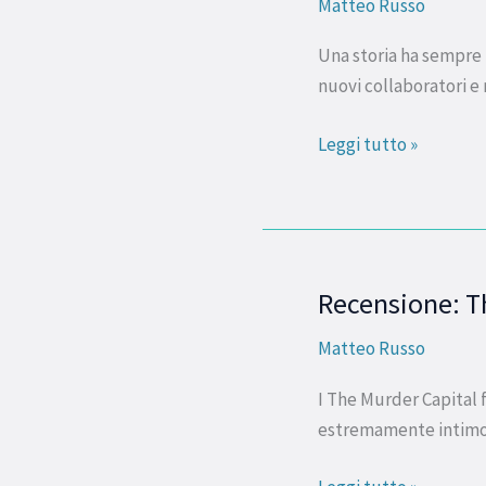
Matteo Russo
cosa
scrivo?
Una storia ha sempre 
nuovi collaboratori e
Leggi tutto »
Recensione: Th
Recensione:
The
Matteo Russo
Murder
Capital
I The Murder Capital 
–
estremamente intimo e
Gigi’s
Recovery