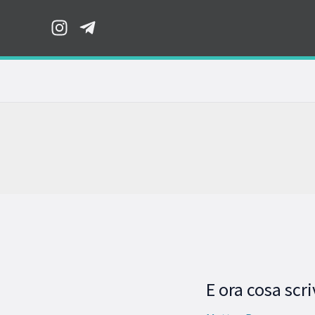
Vai
al
contenuto
E ora cosa scr
E
ora