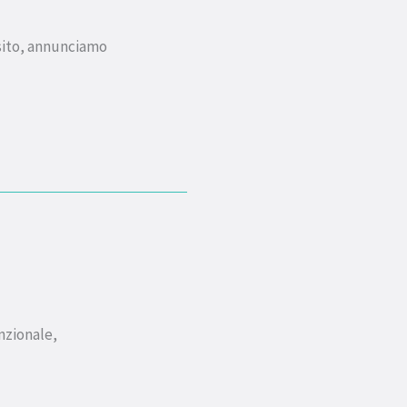
 sito, annunciamo
nzionale,