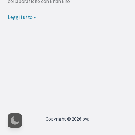
collaborazione con Brian Eno
di
ten
Leggi tutto »
days
Copyright © 2026 bva