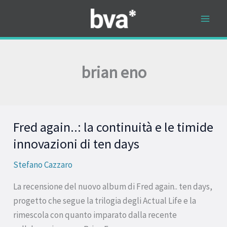
Vai
al
contenuto
brian eno
Fred again..: la continuità e le timide
Fred
again..:
innovazioni di ten days
la
Stefano Cazzaro
continuità
e
La recensione del nuovo album di Fred again.. ten days,
le
progetto che segue la trilogia degli Actual Life e la
timide
rimescola con quanto imparato dalla recente
innovazioni