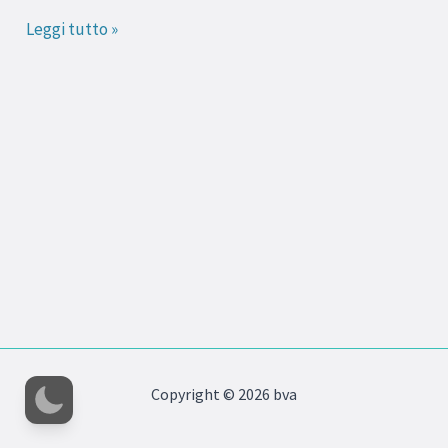
del
Leggi tutto »
Sud
Copyright © 2026 bva