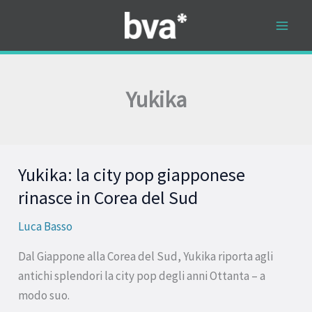
Vai
al
contenuto
Yukika
Yukika: la city pop giapponese
Yukika:
la
rinasce in Corea del Sud
city
Luca Basso
pop
giapponese
Dal Giappone alla Corea del Sud, Yukika riporta agli
rinasce
antichi splendori la city pop degli anni Ottanta – a
in
modo suo.
Corea