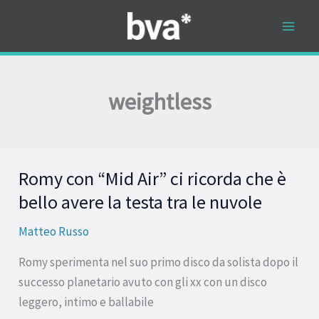
Vai
al
contenuto
weightless
Romy con “Mid Air” ci ricorda che è
Romy
con
bello avere la testa tra le nuvole
“Mid
Matteo Russo
Air”
ci
Romy sperimenta nel suo primo disco da solista dopo il
ricorda
successo planetario avuto con gli xx con un disco
che
leggero, intimo e ballabile
è