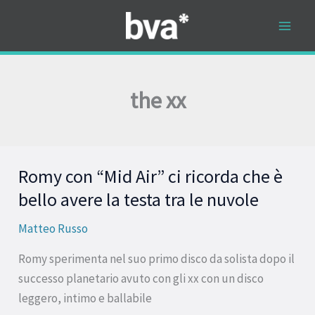
Vai
al
contenuto
the xx
Romy con “Mid Air” ci ricorda che è
Romy
con
bello avere la testa tra le nuvole
“Mid
Matteo Russo
Air”
ci
Romy sperimenta nel suo primo disco da solista dopo il
ricorda
successo planetario avuto con gli xx con un disco
che
leggero, intimo e ballabile
è