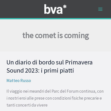
Vai
al
contenuto
the comet is coming
Un diario di bordo sul Primavera
Un
diario
Sound 2023: i primi piatti
di
Matteo Russo
bordo
sul
Il viaggio nei meandri del Parc del Forum continua, con
Primavera
i nostri eroi alle prese con condizioni fisiche precarie e
Sound
tanti concerti da vivere
2023: