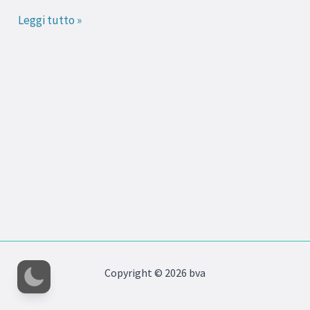
i
Leggi tutto »
primi
piatti
Copyright © 2026 bva