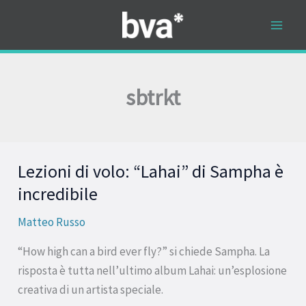
Vai
al
contenuto
sbtrkt
Lezioni di volo: “Lahai” di Sampha è
Lezioni
di
incredibile
volo:
Matteo Russo
“Lahai”
di
“How high can a bird ever fly?” si chiede Sampha. La
Sampha
risposta è tutta nell’ultimo album Lahai: un’esplosione
è
creativa di un artista speciale.
incredibile