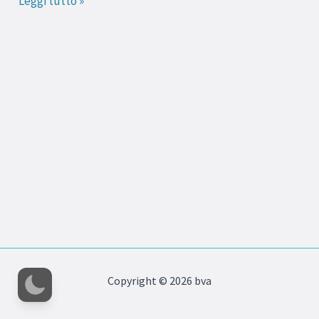
Leggi tutto »
i
dolci
(parte
2)
Copyright © 2026 bva