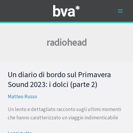
Vai
al
contenuto
radiohead
Un diario di bordo sul Primavera
Un
diario
Sound 2023: i dolci (parte 2)
di
Matteo Russo
bordo
sul
Un lento e dettagliato racconto sugli ultimi momenti
Primavera
che hanno caratterizzato un viaggio indimenticabile
Sound
2023: