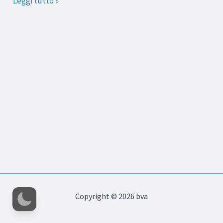
Leggi tutto »
i
dolci
(parte
2)
Copyright © 2026 bva