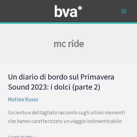
Vai
al
contenuto
mc ride
Un diario di bordo sul Primavera
Un
diario
Sound 2023: i dolci (parte 2)
di
Matteo Russo
bordo
sul
Un lento e dettagliato racconto sugli ultimi momenti
Primavera
che hanno caratterizzato un viaggio indimenticabile
Sound
2023: