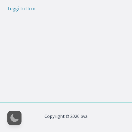
“Una
Leggi tutto »
Cosetta
Così”
Copyright © 2026 bva