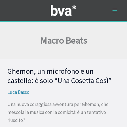
Vai
al
contenuto
Macro Beats
Ghemon, un microfono e un
Ghemon,
un
castello: è solo “Una Cosetta Così”
microfono
Luca Basso
e
un
Una nuova coraggiosa avventura per Ghemon, che
castello:
mescola la musica con la comicità: è un tentativo
è
riuscito?
solo