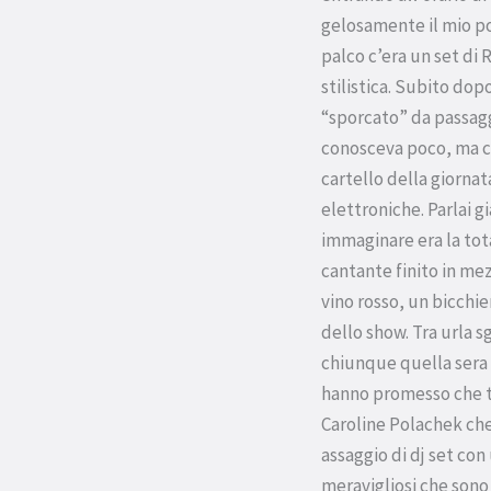
gelosamente il mio po
palco c’era un set di 
stilistica. Subito dop
“sporcato” da passagg
conosceva poco, ma ch
cartello della giornat
elettroniche. Parlai g
immaginare era la tota
cantante finito in mez
vino rosso, un bicchie
dello show. Tra urla 
chiunque quella sera a
hanno promesso che to
Caroline Polachek che
assaggio di dj set co
meravigliosi che sono