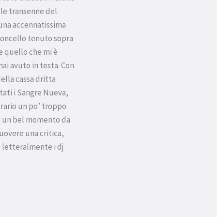
alle transenne del
 una accennatissima
oloncello tenuto sopra
e quello che mi è
ai avuto in testa. Con
ella cassa dritta
tati i Sangre Nueva,
orario un po’ troppo
ue un bel momento da
uovere una critica,
 letteralmente i dj