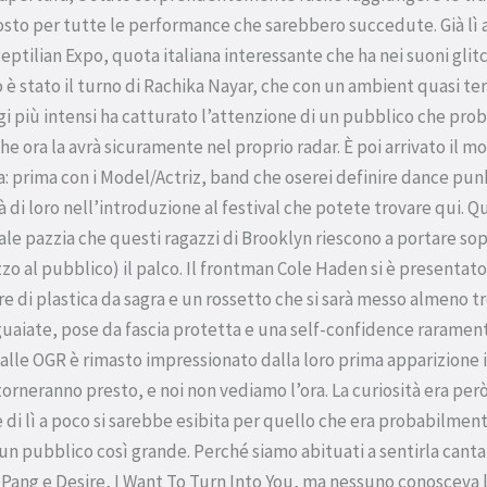
sto per tutte le performance che sarebbero succedute. Già lì a
Reptilian Expo, quota italiana interessante che ha nei suoni glitch
o è stato il turno di Rachika Nayar, che con un ambient quasi te
i più intensi ha catturato l’attenzione di un pubblico che pro
e ora la avrà sicuramente nel proprio radar. È poi arrivato il 
a: prima con i Model/Actriz, band che oserei definire dance punk
ià di loro nell’introduzione al festival che potete trovare qui. 
le pazzia che questi ragazzi di Brooklyn riescono a portare sopr
zo al pubblico) il palco. Il frontman Cole Haden si è presentato
re di plastica da sagra e un rossetto che si sarà messo almeno tr
sguaiate, pose da fascia protetta e una self-confidence rarament
lle OGR è rimasto impressionato dalla loro prima apparizione ita
rneranno presto, e noi non vediamo l’ora. La curiosità era per
 di lì a poco si sarebbe esibita per quello che era probabilment
n un pubblico così grande. Perché siamo abituati a sentirla can
 Pang e Desire, I Want To Turn Into You, ma nessuno conosceva l