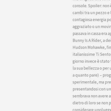
console. Spoiler: non 
cambi tra un pezzo e 
contagiosa energia p
aggraziato o un movim
passava in cassa era 
Bunny Is A Rider, a d
Hudson Mohawke, fino 
italianissime Ti Sento
giorno invece è stato 
la sua bellezza o per
a quanto pare) – prog
sperimentale, ma pre
presentandosi con una
sembrava non avere as
dietro di loro se non 
considerare unplugge