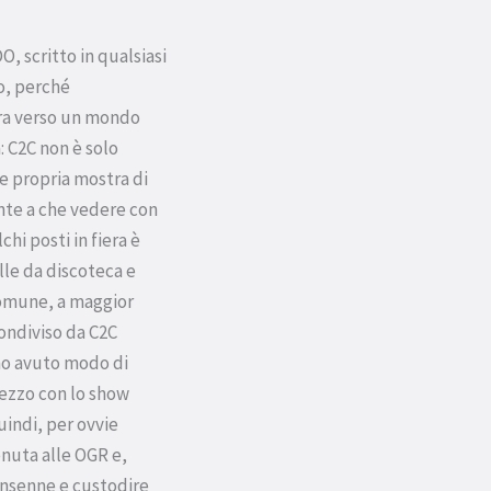
, scritto in qualsiasi
o, perché
tra verso un mondo
: C2C non è solo
 e propria mostra di
ente a che vedere con
hi posti in fiera è
lle da discoteca e
 comune, a maggior
ondiviso da C2C
ho avuto modo di
mezzo con lo show
uindi, per ovvie
enuta alle OGR e,
ansenne e custodire