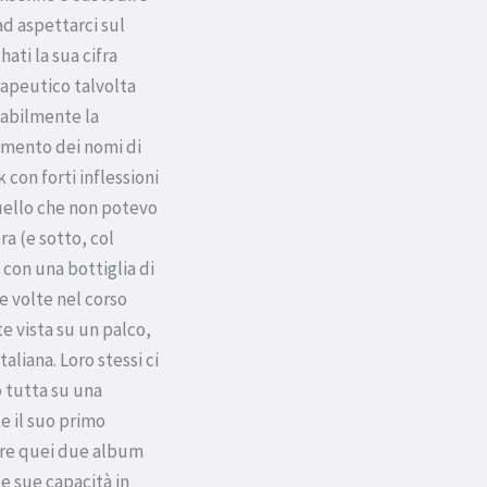
d aspettarci sul
ati la sua cifra
rapeutico talvolta
babilmente la
momento dei nomi di
 con forti inflessioni
Quello che non potevo
a (e sotto, col
 con una bottiglia di
e volte nel corso
e vista su un palco,
liana. Loro stessi ci
ò tutta su una
e il suo primo
tare quei due album
e sue capacità in