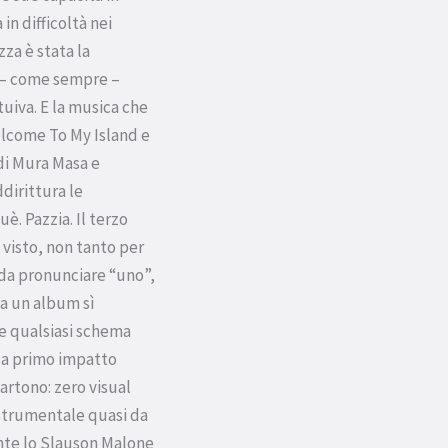
in difficoltà nei
za è stata la
o – come sempre –
uiva. E la musica che
elcome To My Island e
di Mura Masa e
dirittura le
è. Pazzia. Il terzo
 visto, non tanto per
(da pronunciare “uno”,
da un album sì
 qualsiasi schema
e a primo impatto
artono: zero visual
i strumentale quasi da
nte lo Slauson Malone