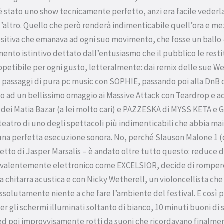
è stato uno show tecnicamente perfetto, anzi era facile vederla 
l’altro. Quello che però renderà indimenticabile quell’ora e mez
ositiva che emanava ad ogni suo movimento, che fosse un ball
ento istintivo dettato dall’entusiasmo che il pubblico le restit
appetibile per ogni gusto, letteralmente: dai remix delle sue W
ei passaggi di pura pc music con SOPHIE, passando poi alla DnB 
ad un bellissimo omaggio ai Massive Attack con Teardrop e ad
 dei Matia Bazar (a lei molto cari) e PAZZESKA di MYSS KETA e Gu
teatro di uno degli spettacoli più indimenticabili che abbia mai
 una perfetta esecuzione sonora. No, perché Slauson Malone 1 
etto di Jasper Marsalis – è andato oltre tutto questo: reduce 
valentemente elettronico come EXCELSIOR, decide di rompere
 chitarra acustica e con Nicky Wetherell, un violoncellista ch
solutamente niente a che fare l’ambiente del festival. E così p
per gli schermi illuminati soltanto di bianco, 10 minuti buoni d
d poi improvvisamente rotti da suoni che ricordavano finalme