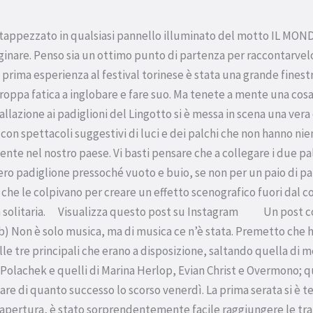
 tappezzato in qualsiasi pannello illuminato del motto IL MONDO
inare. Penso sia un ottimo punto di partenza per raccontarvel
 prima esperienza al festival torinese è stata una grande fines
 troppa fatica a inglobare e fare suo. Ma tenete a mente una cosa
allazione ai padiglioni del Lingotto si è messa in scena una vera
on spettacoli suggestivi di luci e dei palchi che non hanno ni
sente nel nostro paese. Vi basti pensare che a collegare i due palc
ero padiglione pressoché vuoto e buio, se non per un paio di pa
e che le colpivano per creare un effetto scenografico fuori dal
in solitaria. Visualizza questo post su Instagram Un post c
) Non è solo musica, ma di musica ce n’è stata. Premetto che 
le tre principali che erano a disposizione, saltando quella di 
 Polachek e quelli di Marina Herlop, Evian Christ e Overmono; q
are di quanto successo lo scorso venerdì. La prima serata si è t
i apertura, è stato sorprendentemente facile raggiungere le tr