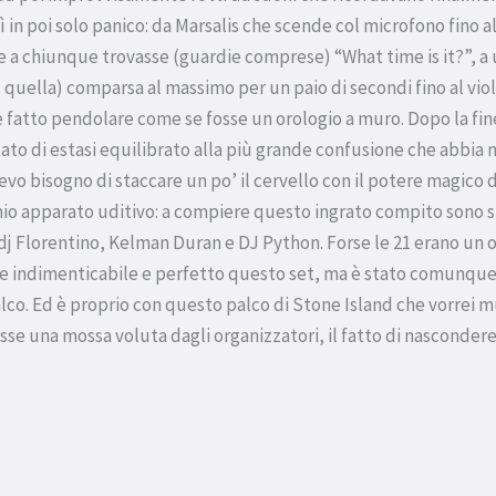
 lì in poi solo panico: da Marsalis che scende col microfono fino 
 a chiunque trovasse (guardie comprese) “What time is it?”, a
 quella) comparsa al massimo per un paio di secondi fino al vi
 e fatto pendolare come se fosse un orologio a muro. Dopo la fin
ato di estasi equilibrato alla più grande confusione che abbia m
o bisogno di staccare un po’ il cervello con il potere magico d
mio apparato uditivo: a compiere questo ingrato compito sono s
dj Florentino, Kelman Duran e DJ Python. Forse le 21 erano un 
re indimenticabile e perfetto questo set, ma è stato comunq
lco. Ed è proprio con questo palco di Stone Island che vorrei m
se una mossa voluta dagli organizzatori, il fatto di nascondere