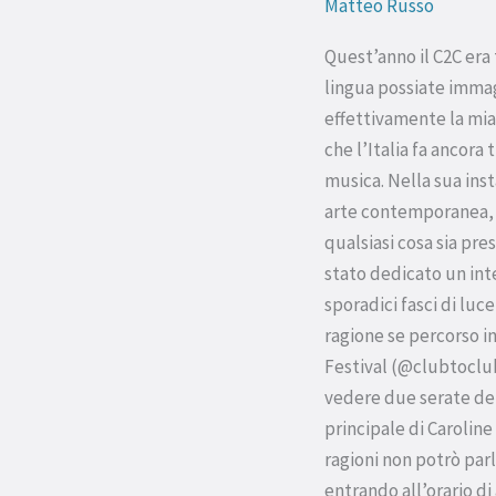
Matteo Russo
Racconto
dal
Quest’anno il C2C era
mondo
lingua possiate immag
effettivamente la mia
che l’Italia fa ancora
musica. Nella sua inst
arte contemporanea, c
qualsiasi cosa sia pre
stato dedicato un int
sporadici fasci di luc
ragione se percorso 
Festival (@clubtoclub
vedere due serate del
principale di Caroline
ragioni non potrò parl
entrando all’orario d