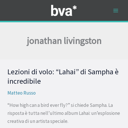
Vai
al
contenuto
jonathan livingston
Lezioni di volo: “Lahai” di Sampha è
Lezioni
di
incredibile
volo:
Matteo Russo
“Lahai”
di
“How high can a bird ever fly?” si chiede Sampha. La
Sampha
risposta è tutta nell’ultimo album Lahai: un’esplosione
è
creativa di un artista speciale.
incredibile