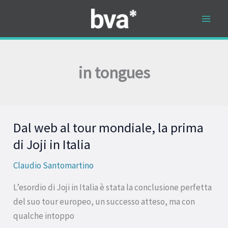
Vai
al
contenuto
in tongues
Dal web al tour mondiale, la prima
Dal
web
di Joji in Italia
al
Claudio Santomartino
tour
mondiale,
L’esordio di Joji in Italia è stata la conclusione perfetta
la
del suo tour europeo, un successo atteso, ma con
prima
qualche intoppo
di