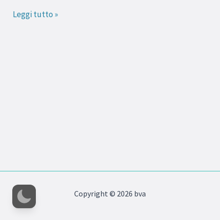
Joji
Leggi tutto »
in
Italia
Copyright © 2026 bva