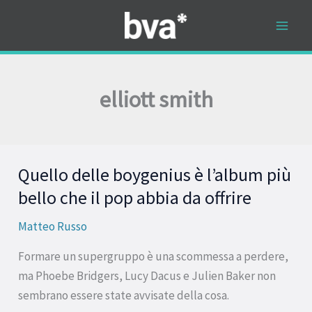
Vai
al
contenuto
elliott smith
Quello delle boygenius è l’album più
Quello
delle
bello che il pop abbia da offrire
boygenius
Matteo Russo
è
l’album
Formare un supergruppo è una scommessa a perdere,
più
ma Phoebe Bridgers, Lucy Dacus e Julien Baker non
bello
sembrano essere state avvisate della cosa.
che