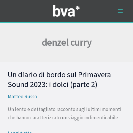
Vai
al
contenuto
denzel curry
Un diario di bordo sul Primavera
Un
diario
Sound 2023: i dolci (parte 2)
di
Matteo Russo
bordo
sul
Un lento e dettagliato racconto sugli ultimi momenti
Primavera
che hanno caratterizzato un viaggio indimenticabile
Sound
2023: