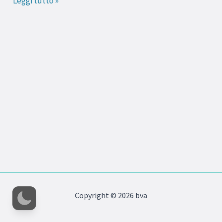
Leggi tutto »
i
dolci
(parte
2)
Copyright © 2026 bva