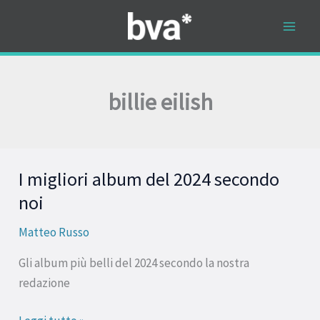
Vai
al
contenuto
billie eilish
I migliori album del 2024 secondo
I
migliori
noi
album
Matteo Russo
del
2024
Gli album più belli del 2024 secondo la nostra
secondo
redazione
noi