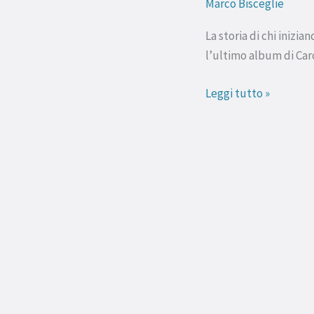
Marco Bisceglie
Polachek
–
La storia di chi inizi
Desire,
l’ultimo album di Car
I
Want
Leggi tutto »
to
Turn
Into
You