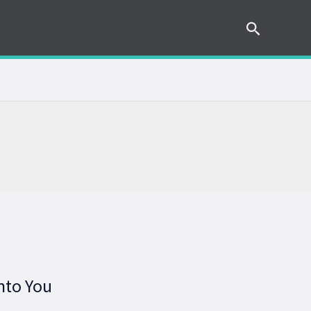
Cerca
nto You