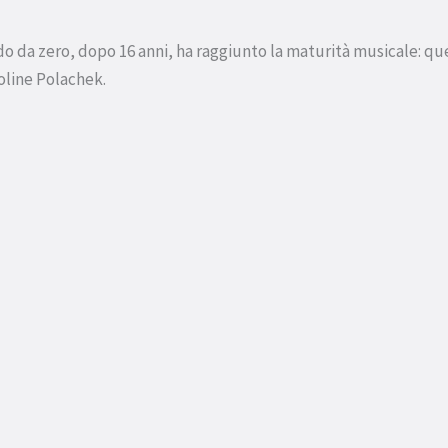
ando da zero, dopo 16 anni, ha raggiunto la maturità musicale: qu
oline Polachek.