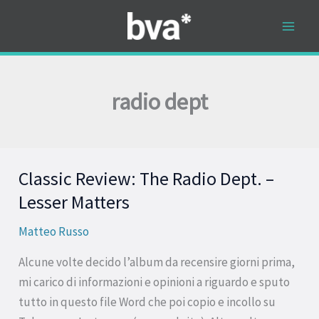
Vai
al
contenuto
radio dept
Classic Review: The Radio Dept. –
Classic
Review:
Lesser Matters
The
Matteo Russo
Radio
Dept.
Alcune volte decido l’album da recensire giorni prima,
–
mi carico di informazioni e opinioni a riguardo e sputo
Lesser
tutto in questo file Word che poi copio e incollo su
Matters